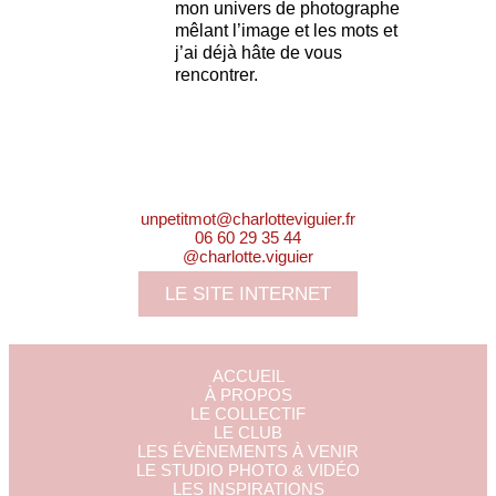
mon univers de photographe
mêlant l’image et les mots et
j’ai déjà hâte de vous
rencontrer.
unpetitmot@charlotteviguier.fr
06 60 29 35 44
@charlotte.viguier
LE SITE INTERNET
ACCUEIL
À PROPOS
LE COLLECTIF
LE CLUB
LES ÉVÈNEMENTS À VENIR
LE STUDIO PHOTO & VIDÉO
LES INSPIRATIONS