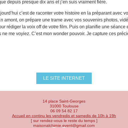
 depuis presque dix ans et j’en suis vraiment fière.
jourd’hui c’est de raconter votre histoire en la préparant avec
. » En amont, on prépare une trame avec vos souvenirs photos, v
ur rédiger la voix off de votre film. Puis on planifie une séance
vous ne me voyiez. C’est mon wonder pouvoir. Je capture ces préc
LE SITE INTERNET
14 place Saint-Georges
31000 Toulouse
06 09 54 82 17
Accueil en continu les vendredis et samedis de 10h à 19h
[ sur rendez-vous le reste du temps ]
maisonalchimie.event@gmail.com