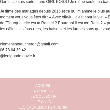
Game. Je suis surtout une GIRL BOSS ! Je mène seule ma barque
Je filme des mariages depuis 2015 et ce qui m’anime le plus au
moment vous vous êtes dit : « Avec elle/lui, c’est pour la vie
de ”Pourquoi elle est ta Rachel ? Pourquoi il est ton Ross ? » po
les câlins, les fous-rires, les baisers et les larmes sans que 
clementinefaucheron@gmail.com
06 78 64 30 42
@feelgoodmoovie.fr
ACCUEIL
À PROPOS
LE COLLECTIF
LE CLUB
LES ÉVÈNEMENTS À VENIR