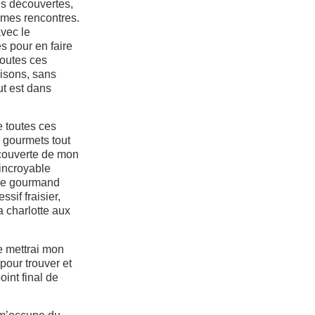
es découvertes,
 mes rencontres.
avec le
es pour en faire
toutes ces
aisons, sans
ut est dans
e toutes ces
s gourmets tout
écouverte de mon
incroyable
le gourmand
ssif fraisier,
la charlotte aux
e mettrai mon
 pour trouver et
point final de