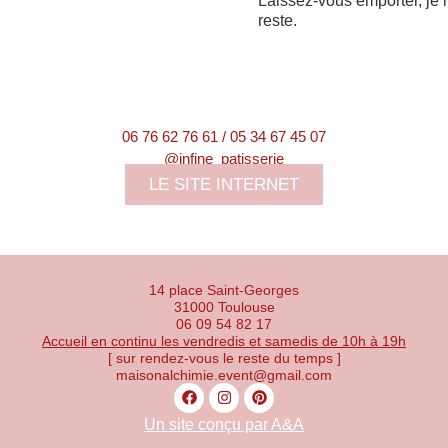
Laissez-vous emporter, je
reste.
06 76 62 76 61 / 05 34 67 45 07
@infine_patisserie
LE SITE INTERNET
14 place Saint-Georges
31000 Toulouse
06 09 54 82 17
Accueil en continu les vendredis et samedis de 10h à 19h
[ sur rendez-vous le reste du temps ]
maisonalchimie.event@gmail.com
Un site conçu par A&A