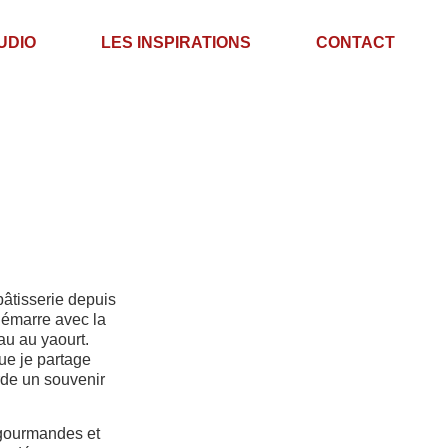
UDIO
LES INSPIRATIONS
CONTACT
pâtisserie depuis
démarre avec la
eau au yaourt.
e je partage
rde un souvenir
 gourmandes et